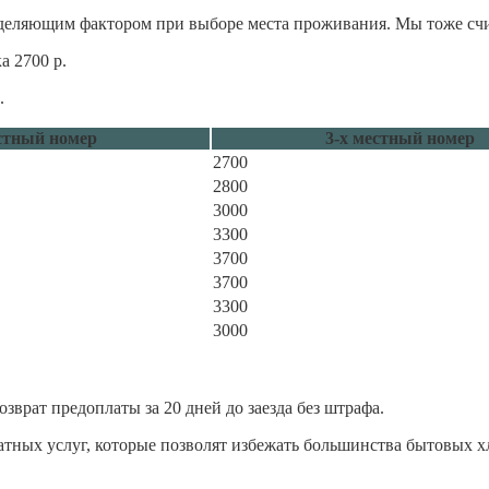
еляющим фактором при выборе места проживания. Мы тоже счит
а 2700 р.
.
стный номер
3-х местный номер
2700
2800
3000
3300
3700
3700
3300
3000
зврат предоплаты за 20 дней до заезда без штрафа.
атных услуг, которые позволят избежать большинства бытовых х