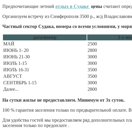
Предпочитающие летний
отдых в Судаке
цены
считают опред
Организуем встречу из Симферополя 3500 р., ж/д Владиславовк
Частный сектор Судака, номера со всеми условиями, у моря
дата/номер
2-х ме
МАЙ
2500
ИЮНЬ 1- 20
2800
ИЮНЬ 21-30
3000
ИЮЛЬ 1-15
3000
ИЮЛЬ 16-31
3500
АВГУСТ
3500
СЕНТЯБРЬ 1-15
3000
Далее...
2800
На сутки жилье не предоставляем. Минимум от 3х суток.
100 % гарантия заселения только по предварительной оплате. Во
Для удобства гостей мы предоставляем ряд дополнительных пл
заселения только по предоплате .